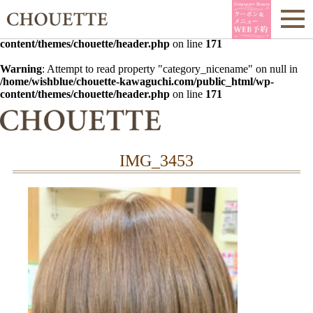
Warning
: Undefined array key 0 in
/home/wishblue/chouette-
kawaguchi.com/public_html/wp-
content/themes/chouette/header.php
on line
171
Warning
: Attempt to read property "category_nicename" on null in
/home/wishblue/chouette-kawaguchi.com/public_html/wp-
content/themes/chouette/header.php
on line
171
IMG_3453