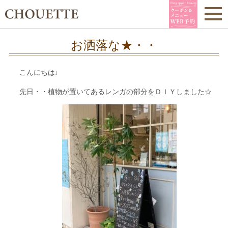
お洒落な★・・
こんにちは♩
先日・・植物が置いてあるレンガの部分をＤＩＹしました☆