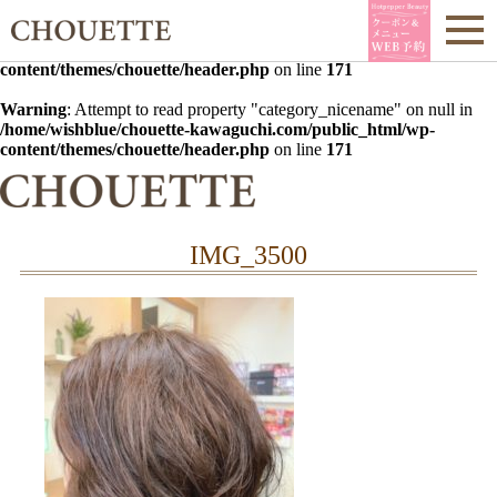
Warning
: Undefined array key 0 in
/home/wishblue/chouette-
kawaguchi.com/public_html/wp-
content/themes/chouette/header.php
on line
171
Warning
: Attempt to read property "category_nicename" on null in
/home/wishblue/chouette-kawaguchi.com/public_html/wp-
content/themes/chouette/header.php
on line
171
IMG_3500