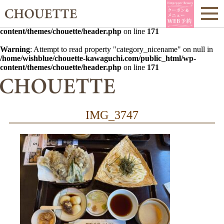
Warning
: Undefined array key 0 in
/home/wishblue/chouette-
kawaguchi.com/public_html/wp-
content/themes/chouette/header.php
on line
171
Warning
: Attempt to read property "category_nicename" on null in
/home/wishblue/chouette-kawaguchi.com/public_html/wp-
content/themes/chouette/header.php
on line
171
IMG_3747