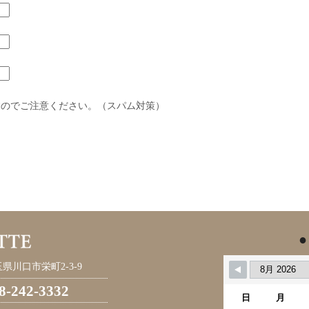
すのでご注意ください。（スパム対策）
●
県川口市栄町2-3-9
8-242-3332
日
月