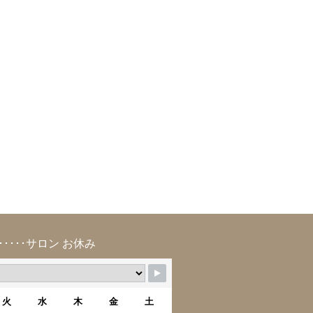
･････サロン お休み
火
水
木
金
土