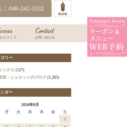
L：048-242-3332
ccess
Contact
セスマップ
お問い合わせ
テゴリー
ピックス
(127)
容室・シュエットのブログ
(1,265)
レンダー
2026年8月
月
火
水
木
金
土
1