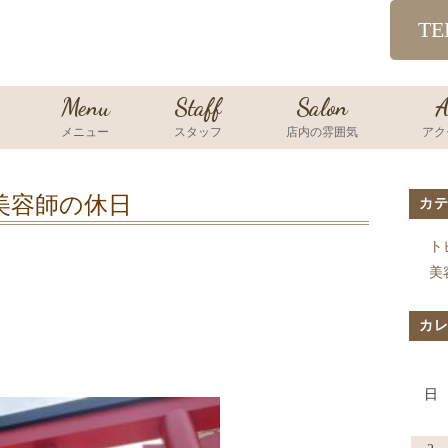
TE
Menu
Staff
Salon
A
メニュー
スタッフ
店内の雰囲気
アク
美容師の休日
カ
ト
美
カ
日