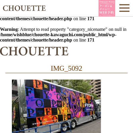
Warning
: Undefined array key 0 in
/home/wishblue/chouette-
kawaguchi.com/public_html/wp-
content/themes/chouette/header.php
on line
171
Warning
: Attempt to read property "category_nicename" on null in
/home/wishblue/chouette-kawaguchi.com/public_html/wp-
content/themes/chouette/header.php
on line
171
IMG_5092