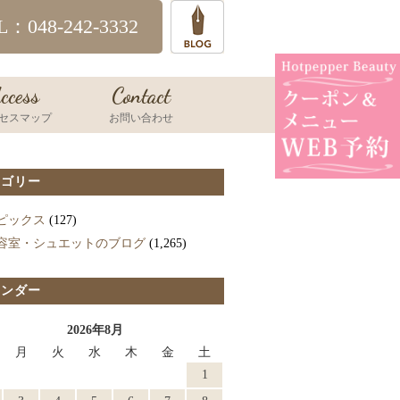
L：048-242-3332
ccess
Contact
セスマップ
お問い合わせ
テゴリー
ピックス
(127)
容室・シュエットのブログ
(1,265)
レンダー
2026年8月
月
火
水
木
金
土
1