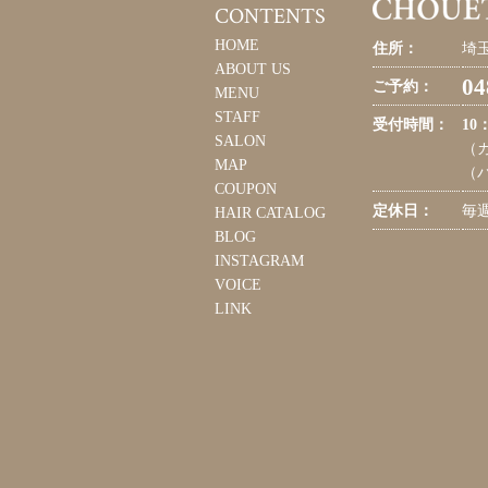
CONTENTS
HOME
住所：
埼玉
ABOUT US
04
ご予約：
MENU
STAFF
受付時間：
10
SALON
（カ
MAP
（パ
COUPON
定休日：
毎
HAIR CATALOG
BLOG
INSTAGRAM
VOICE
LINK