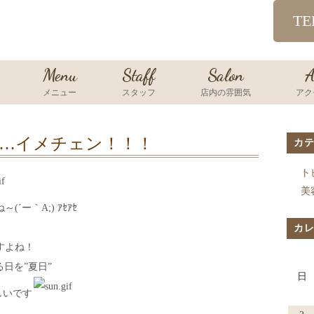
TE
Menu
Staff
Salon
A
メニュー
スタッフ
店内の雰囲気
アク
…イメチェン！！！
カ
ト
美
ー｀A;) ｱｾｱｾ
カ
すよね！
日を”夏日”
日
しいです