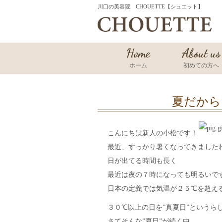
川口の美容院 CHOUETTE【シュエット】
Home
About us
ホーム
初めての方へ
夏だから
こんにちは新人の小松です！
最近、すっかり暑くなってきましたね～(´
日が出てる時間も長く
最近は夜の７時になっても明るいで
日本の定義では気温が２５℃を超える
３０℃以上の日を”真夏日”というら
さてそんな”夏日”が続く中