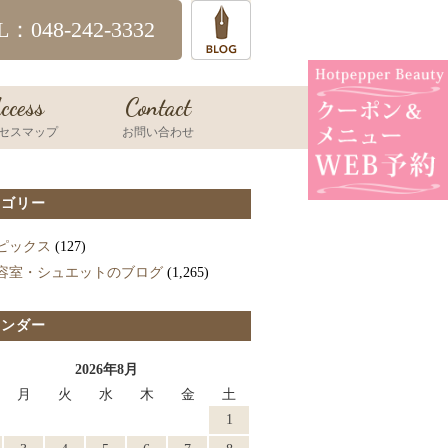
L：048-242-3332
ccess
Contact
セスマップ
お問い合わせ
テゴリー
ピックス
(127)
容室・シュエットのブログ
(1,265)
レンダー
2026年8月
月
火
水
木
金
土
1