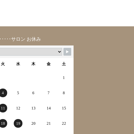
･････サロン お休み
火
水
木
金
土
1
4
5
6
7
8
11
12
13
14
15
18
19
20
21
22