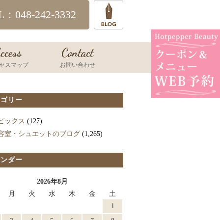
L：048-242-3332
ccess
Contact
セスマップ
お問い合わせ
テゴリー
ピックス
(127)
容室・シュエットのブログ
(1,265)
レンダー
2026年8月
月
火
水
木
金
土
1