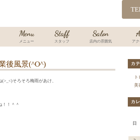
TE
Menu
Staff
Salon
A
メニュー
スタッフ
店内の雰囲気
アク
業後風景(^O^)
カ
ト
(>_<)そろそろ梅雨があけ、
美
カ
ね！！＾＾
日