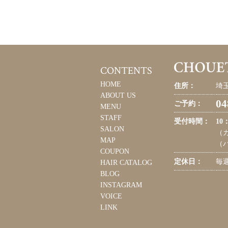
CONTENTS
HOME
住所：
埼玉
ABOUT US
04
ご予約：
MENU
STAFF
受付時間：
10
SALON
（カ
MAP
（パ
COUPON
定休日：
毎
HAIR CATALOG
BLOG
INSTAGRAM
VOICE
LINK