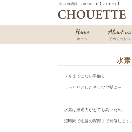
川口の美容院 CHOUETTE【シュエット】
Home
About us
ホーム
初めての方へ
水素
～今までにない手触り
しっとりとしたキラツヤ髪に～
水素は浸透力がとても高いため、
短時間で毛髪の深部まで補修します