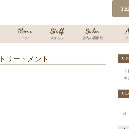
TE
Menu
Staff
Salon
A
メニュー
スタッフ
店内の雰囲気
アク
トリートメント
カ
ト
美
カ
日
。