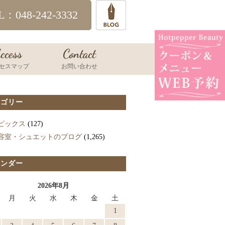
L：048-242-3332
ccess
Contact
セスマップ
お問い合わせ
テゴリー
ピックス
(127)
容室・シュエットのブログ
(1,265)
レンダー
2026年8月
月
火
水
木
金
土
1