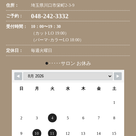
住所：
埼玉県川口市栄町2-3-9
048-242-3332
ご予約：
受付時間：
10：00〜19：30
（カットLO 19:00）
（パーマ･カラーLO 18:00）
定休日：
毎週火曜日
●
･････サロン お休み
日
月
火
水
木
金
土
1
2
3
4
5
6
7
8
9
10
11
12
13
14
15