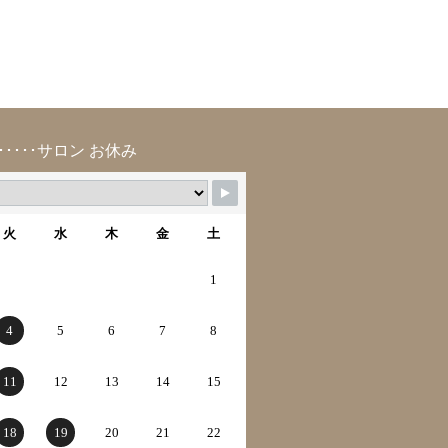
･････サロン お休み
火
水
木
金
土
1
4
5
6
7
8
11
12
13
14
15
18
19
20
21
22