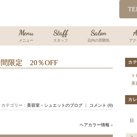
TE
Menu
Staff
Salon
A
メニュー
スタッフ
店内の雰囲気
アク
間限定 20％OFF
カ
ト
美
カ
日 ｜ カテゴリー：
美容室・シュエットのブログ
｜
コメント (0)
日
ヘアカラー情報
»