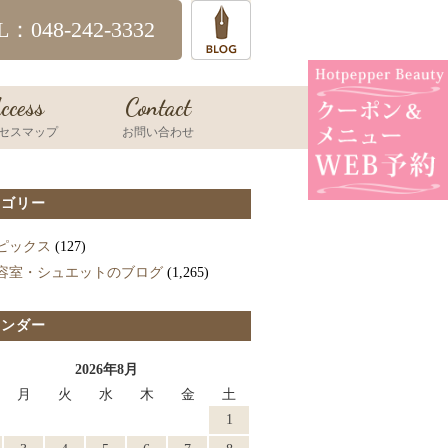
L：048-242-3332
ccess
Contact
セスマップ
お問い合わせ
テゴリー
ピックス
(127)
容室・シュエットのブログ
(1,265)
レンダー
2026年8月
月
火
水
木
金
土
1