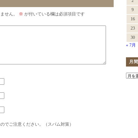
2
9
りません。
※
が付いている欄は必須項目です
16
23
30
« 7月
月
すのでご注意ください。（スパム対策）