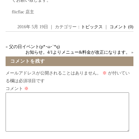
くお願い致します。
flicflac 店主
2016年 5月 19日 ｜ カテゴリー：
トピックス
｜
コメント (0)
«
父の日イベント(p*･ω･`*q)
お知らせ。4/1よりメニュー&料金が改正になります。
»
コメントを残す
メールアドレスが公開されることはありません。
※
が付いてい
る欄は必須項目です
コメント
※