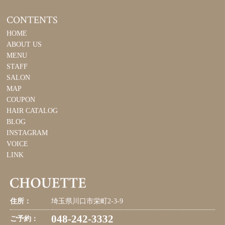
CONTENTS
HOME
ABOUT US
MENU
STAFF
SALON
MAP
COUPON
HAIR CATALOG
BLOG
INSTAGRAM
VOICE
LINK
住所：
埼玉県川口市栄町2-3-9
048-242-3332
ご予約：