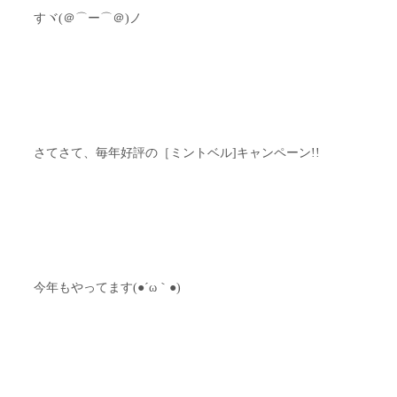
すヾ(＠⌒ー⌒＠)ノ
さてさて、毎年好評の［ミントベル]キャンペーン!!
今年もやってます(●´ω｀●)