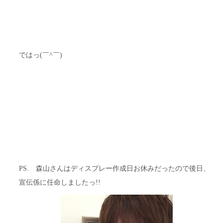
ではっ(￣^￣)ゞ
PS. 森山さんはディスプレー作成日お休みだったので後日、
宣伝係に任命しましたっ!!