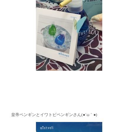
皇帝ペンギンとイワトビペンギンさん(●´ω｀●)