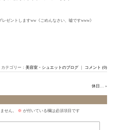
レゼントしますww《ごめんなさい、嘘ですwww》
日 ｜ カテゴリー：
美容室・シュエットのブログ
｜
コメント (0)
休日…
»
りません。
※
が付いている欄は必須項目です