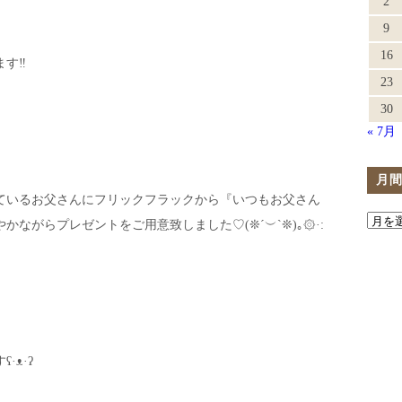
2
9
16
す‼︎
23
30
« 7月
月
ているお父さんにフリックフラックから『いつもお父さん
ながらプレゼントをご用意致しました♡(❊´︶`❊)｡۞·:
·ᴥ·ʔ