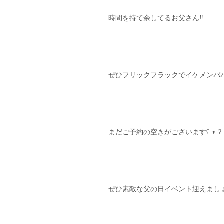
時間を持て余してるお父さん‼︎
ぜひフリックフラックでイケメンパパにな
まだご予約の空きがございますʕ·ᴥ·ʔ
ぜひ素敵な父の日イベント迎えましょ(´