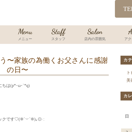
TE
Menu
Staff
Salon
A
メニュー
スタッフ
店内の雰囲気
アク
う〜家族の為働くお父さんに感謝
カ
の日〜
ト
美
p*･ω･`*q)
カ
日
す♡(❊´︶`❊)｡۞·: