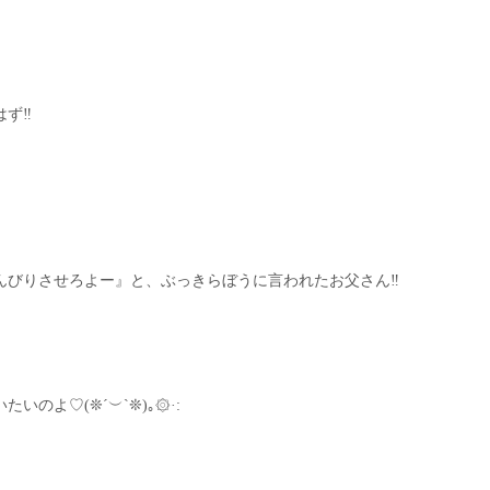
ず‼︎
びりさせろよー』と、ぶっきらぼうに言われたお父さん‼︎
のよ♡(❊´︶`❊)｡۞·: