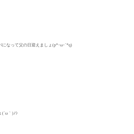
って父の日迎えましょ(p*･ω･`*q)
ω｀)ﾉｼ