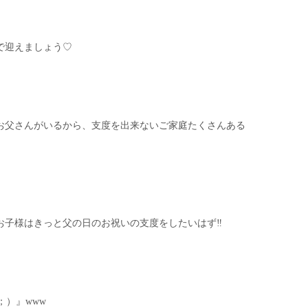
で迎えましょう♡
お父さんがいるから、支度を出来ないご家庭たくさんある
子様はきっと父の日のお祝いの支度をしたいはず‼︎
；）』www