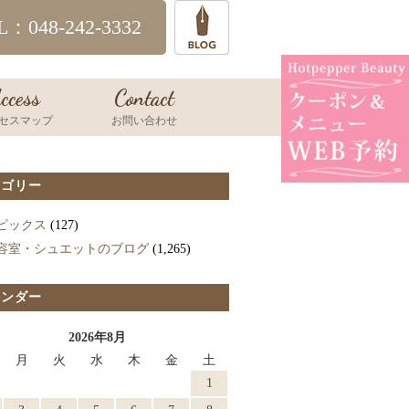
L：048-242-3332
ccess
Contact
セスマップ
お問い合わせ
テゴリー
ピックス
(127)
容室・シュエットのブログ
(1,265)
レンダー
2026年8月
月
火
水
木
金
土
1