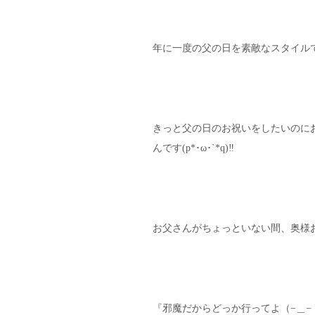
年に一度の父の日を素敵なスタイル
きっと父の日のお祝いをしたいのに
んです(p*･ω･`*q)‼︎
お父さんがちょっといない間、奥様お
『邪魔だからどっか行ってよ（−＿−