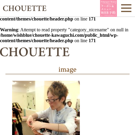
Warning
: Undefined array key 0 in
/home/wishblue/chouette-
kawaguchi.com/public_html/wp-
content/themes/chouette/header.php
on line
171
Warning
: Attempt to read property "category_nicename" on null in
/home/wishblue/chouette-kawaguchi.com/public_html/wp-
content/themes/chouette/header.php
on line
171
image