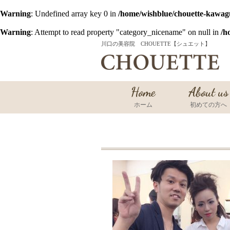
Warning
: Undefined array key 0 in
/home/wishblue/chouette-kawag
Warning
: Attempt to read property "category_nicename" on null in
/h
川口の美容院 CHOUETTE【シュエット】
Home
About us
ホーム
初めての方へ