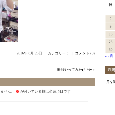
日
2
9
16
23
30
2016年 8月 23日 ｜ カテゴリー： ｜
コメント (0)
« 7月
撮影やってみた(^_^)v
»
月
りません。
※
が付いている欄は必須項目です