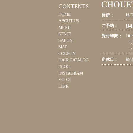
CONTENTS
HOME
住所：
埼玉
ABOUT US
04
ご予約：
MENU
STAFF
受付時間：
10
SALON
（カ
MAP
（パ
COUPON
定休日：
毎
HAIR CATALOG
BLOG
INSTAGRAM
VOICE
LINK