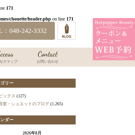
ine
171
emes/chouette/header.php
on line
171
L：048-242-3332
ccess
Contact
セスマップ
お問い合わせ
テゴリー
ピックス
(127)
容室・シュエットのブログ
(1,265)
レンダー
2026年8月