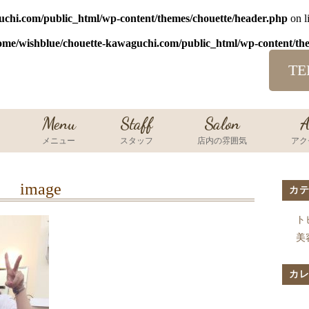
uchi.com/public_html/wp-content/themes/chouette/header.php
on l
ome/wishblue/chouette-kawaguchi.com/public_html/wp-content/th
TE
Menu
Staff
Salon
A
メニュー
スタッフ
店内の雰囲気
アク
image
カ
ト
美
カ