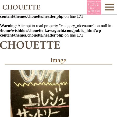
Warning
: Undefined array key 0 in
/home/wishblue/chouette-
kawaguchi.com/public_html/wp-
content/themes/chouette/header.php
on line
171
Warning
: Attempt to read property "category_nicename" on null in
/home/wishblue/chouette-kawaguchi.com/public_html/wp-
content/themes/chouette/header.php
on line
171
image