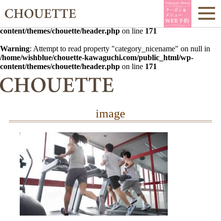
Warning
: Undefined array key 0 in
/home/wishblue/chouette-
kawaguchi.com/public_html/wp-
content/themes/chouette/header.php
on line
171
Warning
: Attempt to read property "category_nicename" on null in
/home/wishblue/chouette-kawaguchi.com/public_html/wp-
content/themes/chouette/header.php
on line
171
image