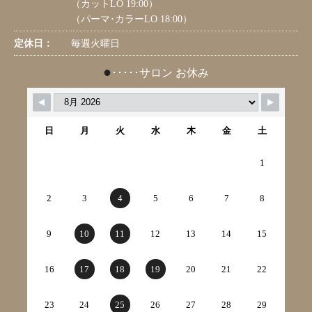
（カットLO 19:00）
（パーマ･カラーLO 18:00）
定休日：
毎週火曜日
●
･････サロン お休み
日
月
火
水
木
金
土
1
2
3
4
5
6
7
8
9
10
11
12
13
14
15
16
17
18
19
20
21
22
23
24
25
26
27
28
29