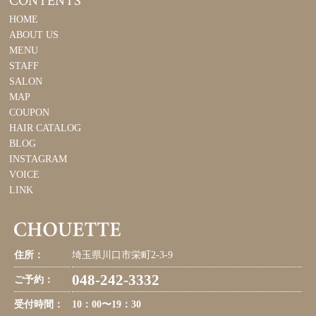
CONTENTS
HOME
ABOUT US
MENU
STAFF
SALON
MAP
COUPON
HAIR CATALOG
BLOG
INSTAGRAM
VOICE
LINK
住所：
埼玉県川口市栄町2-3-9
048-242-3332
ご予約：
受付時間：
10：00〜19：30