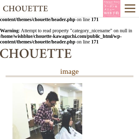
Warning
: Undefined array key 0 in
/home/wishblue/chouette-
kawaguchi.com/public_html/wp-
content/themes/chouette/header.php
on line
171
Warning
: Attempt to read property "category_nicename" on null in
/home/wishblue/chouette-kawaguchi.com/public_html/wp-
content/themes/chouette/header.php
on line
171
image