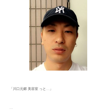
「川口元郷 美容室 っと…」
…