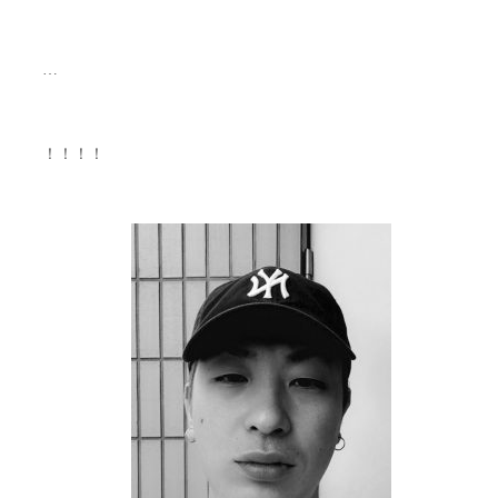
…
！！！！