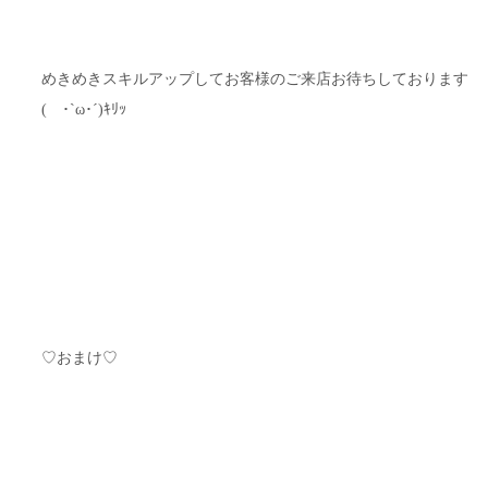
めきめきスキルアップしてお客様のご来店お待ちしております
( ･`ω･´)ｷﾘｯ
♡おまけ♡