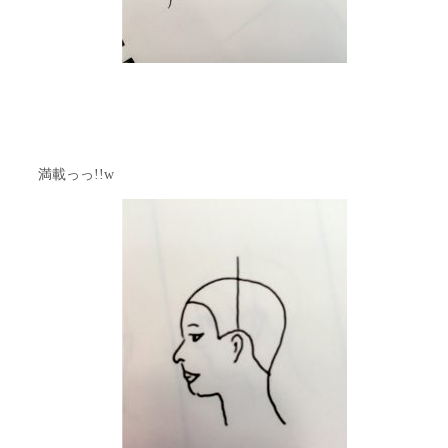
満載っっ!!w