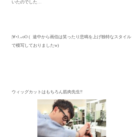
いたのでした…
|∀･꒱.｡oO ( 途中から画伯は笑ったり悲鳴を上げ独特なスタイル
で模写しておりましたw)
ウィッグカットはもちろん筋肉先生‼︎