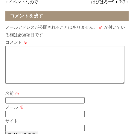
«
イベントなので…
はぴはろーʕ·ᴥ·ʔ♡
»
コメントを残す
メールアドレスが公開されることはありません。
※
が付いてい
る欄は必須項目です
コメント
※
名前
※
メール
※
サイト