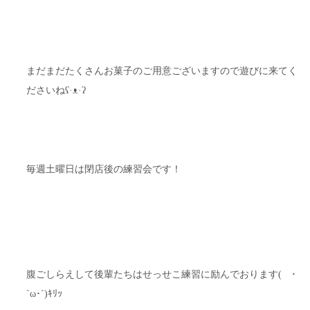
まだまだたくさんお菓子のご用意ございますので遊びに来てく
ださいねʕ·ᴥ·ʔ
毎週土曜日は閉店後の練習会です！
腹ごしらえして後輩たちはせっせこ練習に励んでおります( ･
`ω･´)ｷﾘｯ