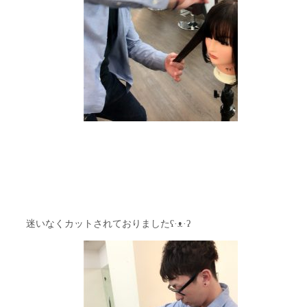
迷いなくカットされておりましたʕ·ᴥ·ʔ