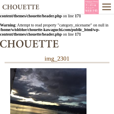
Warning
: Undefined array key 0 in
/home/wishblue/chouette-
kawaguchi.com/public_html/wp-
content/themes/chouette/header.php
on line
171
Warning
: Attempt to read property "category_nicename" on null in
/home/wishblue/chouette-kawaguchi.com/public_html/wp-
content/themes/chouette/header.php
on line
171
img_2301