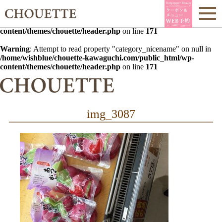
Warning
: Undefined array key 0 in
/home/wishblue/chouette-
kawaguchi.com/public_html/wp-
content/themes/chouette/header.php
on line
171
Warning
: Attempt to read property "category_nicename" on null in
/home/wishblue/chouette-kawaguchi.com/public_html/wp-
content/themes/chouette/header.php
on line
171
img_3087