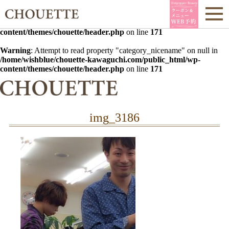
Warning
: Undefined array key 0 in
/home/wishblue/chouette-
kawaguchi.com/public_html/wp-
content/themes/chouette/header.php
on line
171
Warning
: Attempt to read property "category_nicename" on null in
/home/wishblue/chouette-kawaguchi.com/public_html/wp-
content/themes/chouette/header.php
on line
171
img_3186