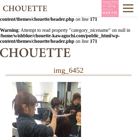
Warning
: Undefined array key 0 in
/home/wishblue/chouette-
kawaguchi.com/public_html/wp-
content/themes/chouette/header.php
on line
171
Warning
: Attempt to read property "category_nicename" on null in
/home/wishblue/chouette-kawaguchi.com/public_html/wp-
content/themes/chouette/header.php
on line
171
img_6452