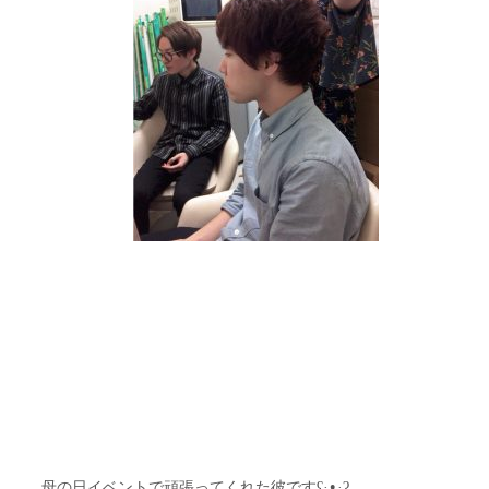
母の日イベントで頑張ってくれた彼ですʕ·ᴥ·ʔ