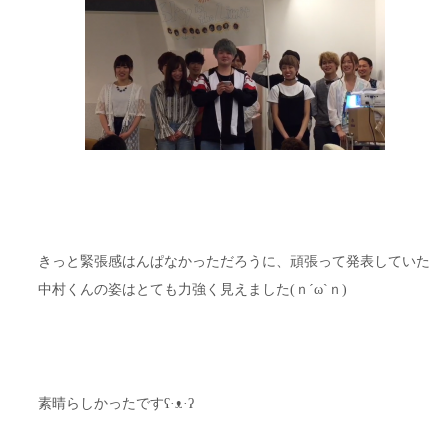
きっと緊張感はんぱなかっただろうに、頑張って発表していた
中村くんの姿はとても力強く見えました(ｎ´ω`ｎ)
素晴らしかったですʕ·ᴥ·ʔ