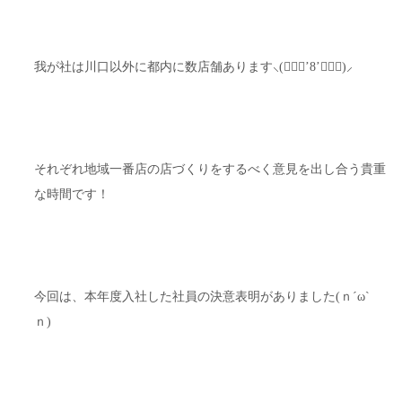
我が社は川口以外に都内に数店舗あります⸜(๑⃙⃘’8’๑⃙⃘)⸝
それぞれ地域一番店の店づくりをするべく意見を出し合う貴重
な時間です！
今回は、本年度入社した社員の決意表明がありました(ｎ´ω`
ｎ)