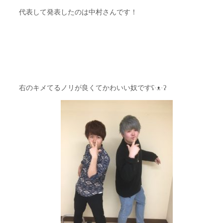
代表して発表したのは中村さんです！
右のキメてるノリが良くてかわいい奴ですʕ·ᴥ·ʔ