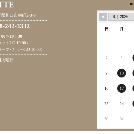
●
県川口市栄町2-3-9
8-242-3332
日
月
：00〜19：30
ットLO 19:00）
ーマ･カラーLO 18:00）
2
3
週火曜日
9
10
16
17
23
24
30
31