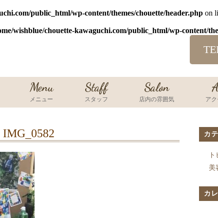
uchi.com/public_html/wp-content/themes/chouette/header.php
on l
ome/wishblue/chouette-kawaguchi.com/public_html/wp-content/th
TE
Menu
Staff
Salon
A
メニュー
スタッフ
店内の雰囲気
アク
IMG_0582
カ
ト
美
カ