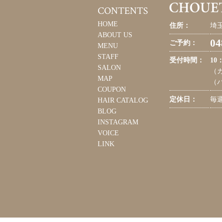
CONTENTS
HOME
住所：
埼玉
ABOUT US
04
ご予約：
MENU
STAFF
受付時間：
10
SALON
（カ
MAP
（パ
COUPON
定休日：
毎
HAIR CATALOG
BLOG
INSTAGRAM
VOICE
LINK