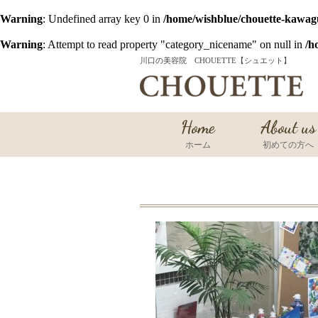
Warning
: Undefined array key 0 in
/home/wishblue/chouette-kawag
Warning
: Attempt to read property "category_nicename" on null in
/h
川口の美容院 CHOUETTE【シュエット】
Home
About us
ホーム
初めての方へ