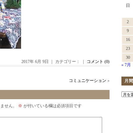
日
2
9
16
23
30
2017年 6月 9日 ｜ カテゴリー： ｜
コメント (0)
« 7月
コミュニケーション
»
月
りません。
※
が付いている欄は必須項目です