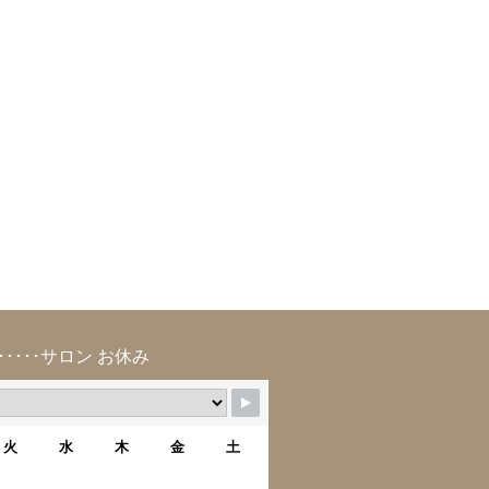
･････サロン お休み
火
水
木
金
土