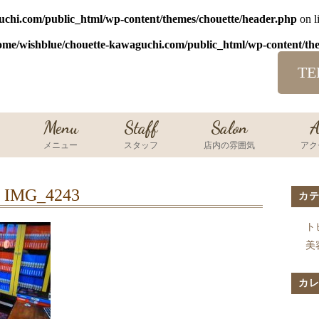
uchi.com/public_html/wp-content/themes/chouette/header.php
on l
ome/wishblue/chouette-kawaguchi.com/public_html/wp-content/th
TE
Menu
Staff
Salon
A
メニュー
スタッフ
店内の雰囲気
アク
IMG_4243
カ
ト
美
カ