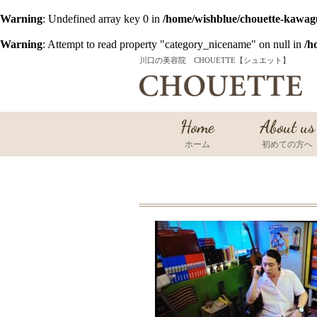
Warning
: Undefined array key 0 in
/home/wishblue/chouette-kawag
Warning
: Attempt to read property "category_nicename" on null in
/h
川口の美容院 CHOUETTE【シュエット】
Home
About us
ホーム
初めての方へ