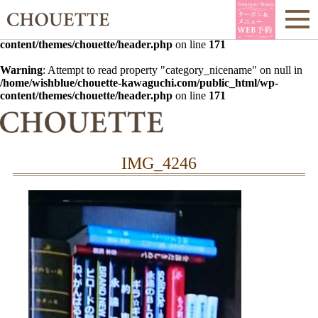
Warning
: Undefined array key 0 in
/home/wishblue/chouette-
kawaguchi.com/public_html/wp-
content/themes/chouette/header.php
on line
171
Warning
: Attempt to read property "category_nicename" on null in
/home/wishblue/chouette-kawaguchi.com/public_html/wp-
content/themes/chouette/header.php
on line
171
IMG_4246