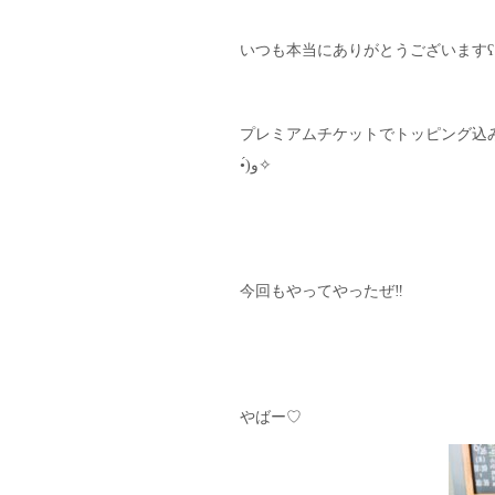
いつも本当にありがとうございますʕ·ᴥ
プレミアムチケットでトッピング込みで
•́)و✧
今回もやってやったぜ‼︎
やばー♡