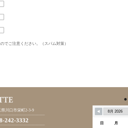
すのでご注意ください。（スパム対策）
●
県川口市栄町2-3-9
8-242-3332
日
月