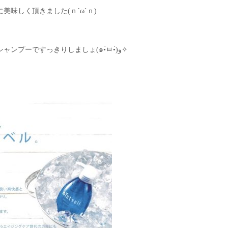
味しく頂きました(ｎ´ω`ｎ)
今年は猛暑になるようなのでミントシャンプーですっきりしましょ(๑•̀ㅂ•́)و✧