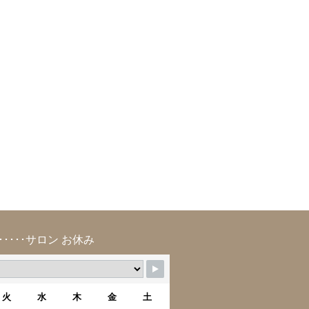
･････サロン お休み
火
水
木
金
土