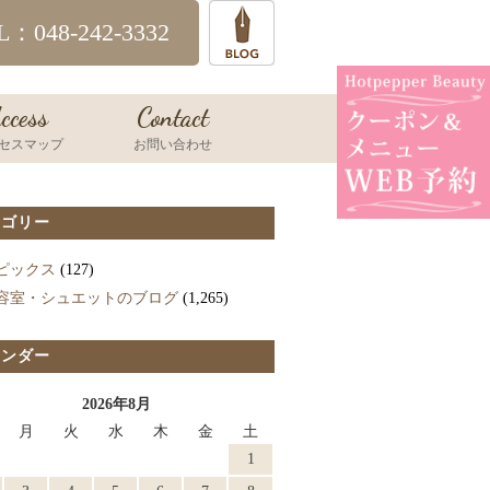
L：048-242-3332
ccess
Contact
セスマップ
お問い合わせ
テゴリー
ピックス
(127)
容室・シュエットのブログ
(1,265)
レンダー
2026年8月
月
火
水
木
金
土
1