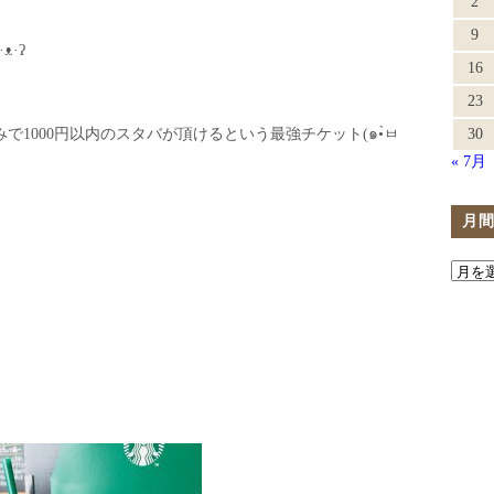
2
9
·ʔ
16
23
1000円以内のスタバが頂けるという最強チケット(๑•̀ㅂ
30
« 7月
月