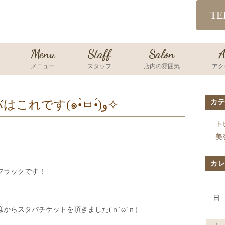
TE
Menu
Staff
Salon
A
メニュー
スタッフ
店内の雰囲気
アク
最強スタバはこれです(๑•̀ㅂ•́)و✧
カ
ト
美
カ
フラックです！
日
からスタバチケットを頂きました(ｎ´ω`ｎ)