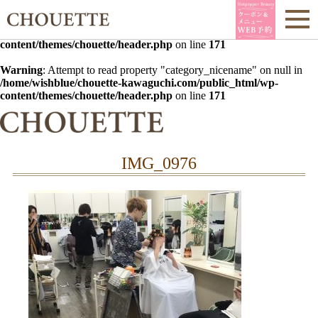
Warning
: Undefined array key 0 in
/home/wishblue/chouette-
kawaguchi.com/public_html/wp-
content/themes/chouette/header.php
on line
171
Warning
: Attempt to read property "category_nicename" on null in
/home/wishblue/chouette-kawaguchi.com/public_html/wp-
content/themes/chouette/header.php
on line
171
IMG_0976