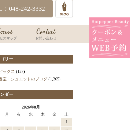
L：048-242-3332
ccess
Contact
セスマップ
お問い合わせ
テゴリー
ピックス
(127)
容室・シュエットのブログ
(1,265)
レンダー
2026年8月
月
火
水
木
金
土
1