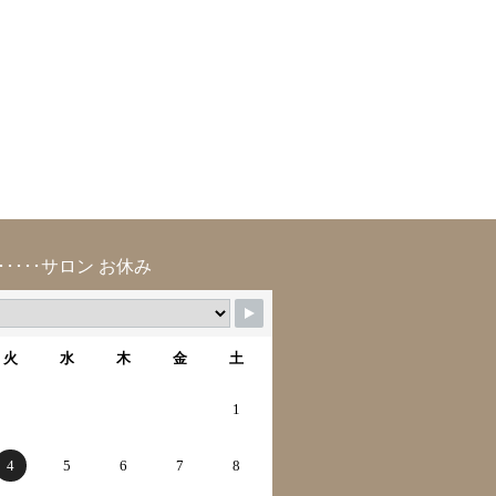
･････サロン お休み
火
水
木
金
土
1
4
5
6
7
8