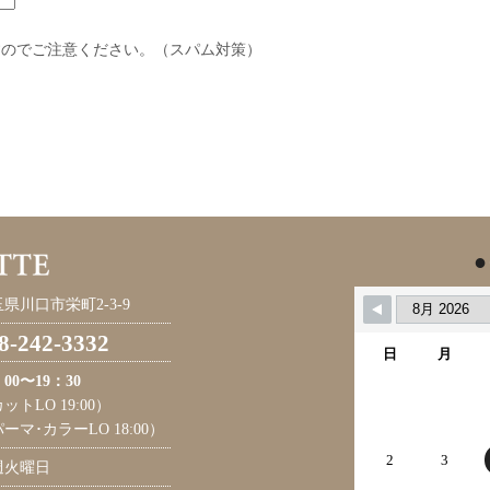
すのでご注意ください。（スパム対策）
●
県川口市栄町2-3-9
8-242-3332
日
月
：00〜19：30
ットLO 19:00）
ーマ･カラーLO 18:00）
2
3
週火曜日