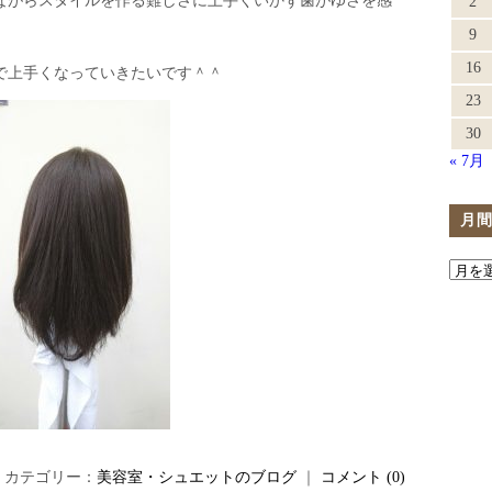
ながらスタイルを作る難しさに上手くいかず歯がゆさを感
2
9
16
で上手くなっていきたいです＾＾
23
30
« 7月
月
日 ｜ カテゴリー：
美容室・シュエットのブログ
｜
コメント (0)