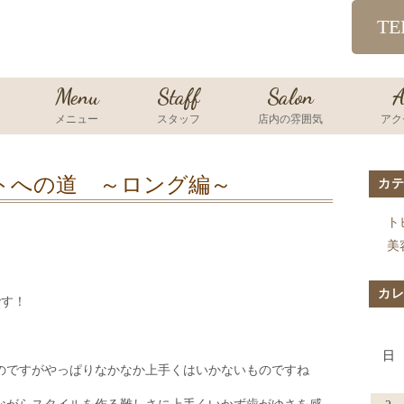
TE
Menu
Staff
Salon
A
メニュー
スタッフ
店内の雰囲気
アク
トへの道 ～ロング編～
カ
ト
美
カ
です！
日
のですがやっぱりなかなか上手くはいかないものですね