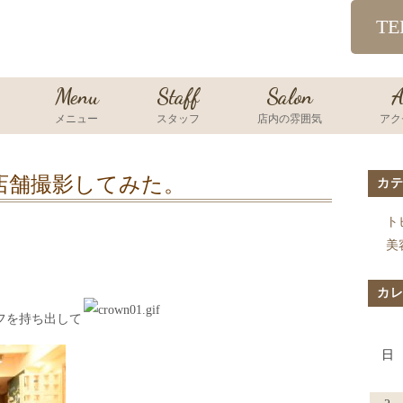
TE
Menu
Staff
Salon
A
メニュー
スタッフ
店内の雰囲気
アク
店舗撮影してみた。
カ
ト
美
カ
フを持ち出して
日