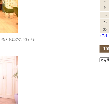
2
9
16
23
30
« 7月
いるとお店のこだわりも
月