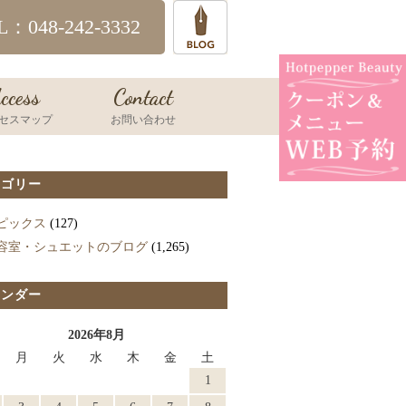
L：048-242-3332
ccess
Contact
セスマップ
お問い合わせ
テゴリー
ピックス
(127)
容室・シュエットのブログ
(1,265)
レンダー
2026年8月
月
火
水
木
金
土
1