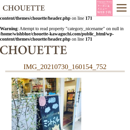
Warning
: Undefined array key 0 in
/home/wishblue/chouette-
kawaguchi.com/public_html/wp-
content/themes/chouette/header.php
on line
171
Warning
: Attempt to read property "category_nicename" on null in
/home/wishblue/chouette-kawaguchi.com/public_html/wp-
content/themes/chouette/header.php
on line
171
IMG_20210730_160154_752