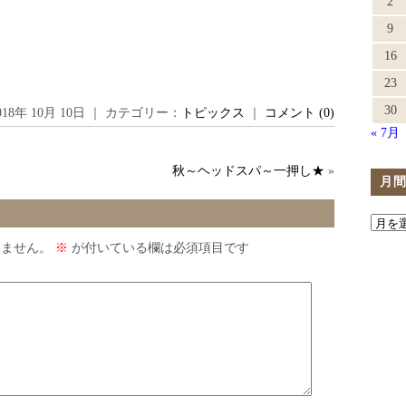
2
9
16
23
30
018年 10月 10日 ｜ カテゴリー：
トピックス
｜
コメント (0)
« 7月
秋～ヘッドスパ～一押し★
»
月
りません。
※
が付いている欄は必須項目です