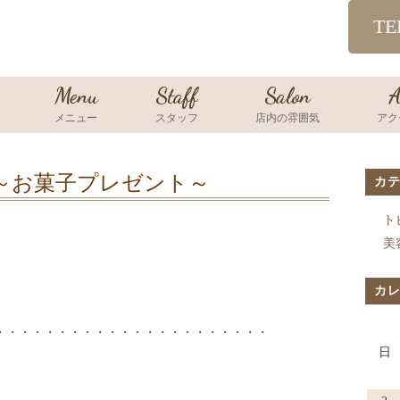
TE
Menu
Staff
Salon
A
メニュー
スタッフ
店内の雰囲気
アク
een～お菓子プレゼント～
カ
ト
美
。
カ
・・・・・・・・・・・・・・・・・・・・・・
日