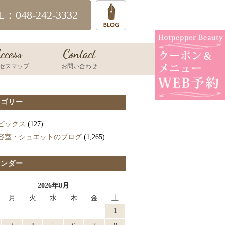
L：048-242-3332
ccess
Contact
セスマップ
お問い合わせ
テゴリー
ピックス
(127)
容室・シュエットのブログ
(1,265)
レンダー
2026年8月
月
火
水
木
金
土
1