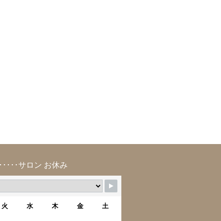
･････サロン お休み
火
水
木
金
土