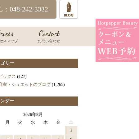
L：048-242-3332
ccess
Contact
セスマップ
お問い合わせ
テゴリー
ピックス
(127)
容室・シュエットのブログ
(1,265)
レンダー
2026年8月
月
火
水
木
金
土
1