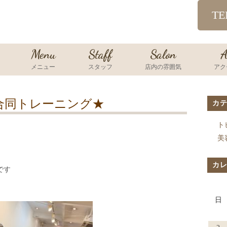
TE
Menu
Staff
Salon
A
メニュー
スタッフ
店内の雰囲気
アク
合同トレーニング★
カ
ト
美
カ
です
日