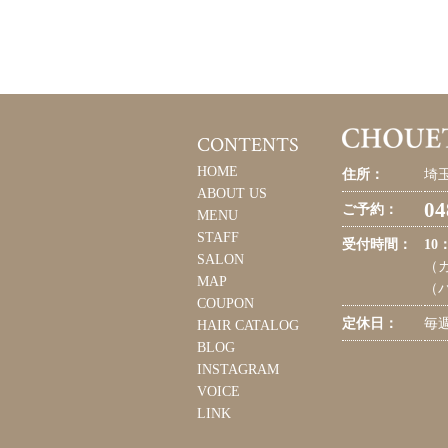
CONTENTS
HOME
住所：
埼玉
ABOUT US
04
ご予約：
MENU
STAFF
受付時間：
10
SALON
（カ
MAP
（パ
COUPON
定休日：
毎
HAIR CATALOG
BLOG
INSTAGRAM
VOICE
LINK