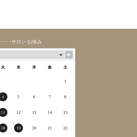
･････サロン お休み
火
水
木
金
土
1
4
5
6
7
8
11
12
13
14
15
18
19
20
21
22