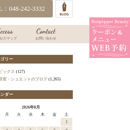
L：048-242-3332
ccess
Contact
セスマップ
お問い合わせ
テゴリー
ピックス
(127)
容室・シュエットのブログ
(1,265)
レンダー
2026年8月
月
火
水
木
金
土
1