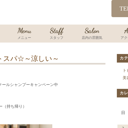
TE
Menu
Staff
Salon
A
メニュー
スタッフ
店内の雰囲気
アク
トスパ☆～涼しい～
カ
ト
美
クールシャンプーキャンペーン中
カ
ー（持ち帰り）
日