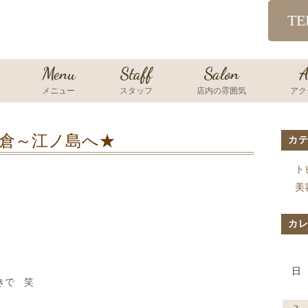
TE
Menu
Staff
Salon
A
メニュー
スタッフ
店内の雰囲気
アク
倉～江ノ島へ★
カ
ト
美
カ
日
きで 笑