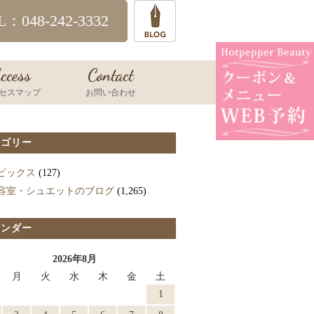
L：048-242-3332
ccess
Contact
セスマップ
お問い合わせ
テゴリー
ピックス
(127)
容室・シュエットのブログ
(1,265)
レンダー
2026年8月
月
火
水
木
金
土
1