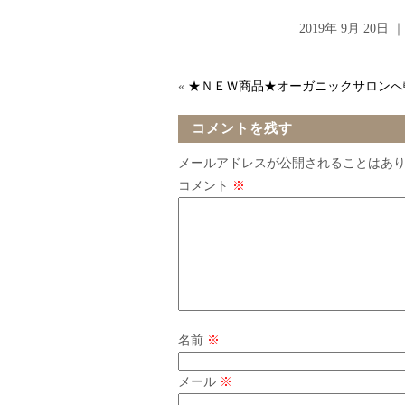
2019年 9月 20
«
★ＮＥＷ商品★オーガニックサロンへ
コメントを残す
メールアドレスが公開されることはあ
コメント
※
名前
※
メール
※