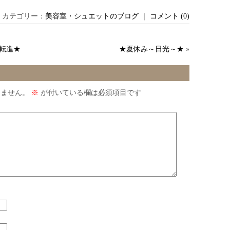
日 ｜ カテゴリー：
美容室・シュエットのブログ
｜
コメント (0)
転進★
★夏休み～日光～★
»
りません。
※
が付いている欄は必須項目です