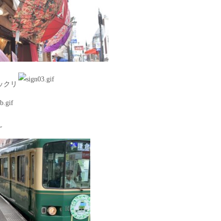
ックリ
～