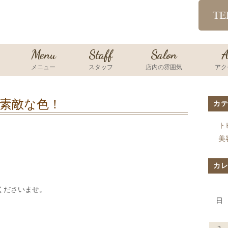
TE
Menu
Staff
Salon
A
メニュー
スタッフ
店内の雰囲気
アク
素敵な色！
カ
ト
美
カ
くださいませ。
日
。