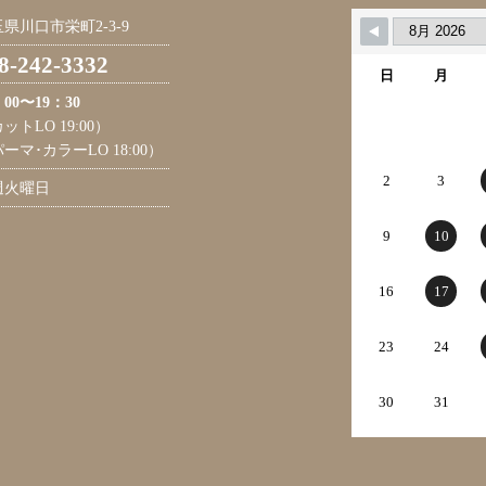
県川口市栄町2-3-9
8-242-3332
日
月
：00〜19：30
ットLO 19:00）
ーマ･カラーLO 18:00）
2
3
週火曜日
9
10
16
17
23
24
30
31