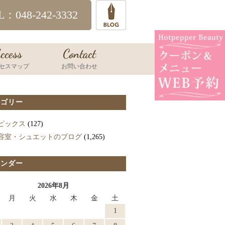
L：048-242-3332
ccess
Contact
セスマップ
お問い合わせ
テゴリー
ピックス
(127)
容室・シュエットのブログ
(1,265)
レンダー
2026年8月
月
火
水
木
金
土
1