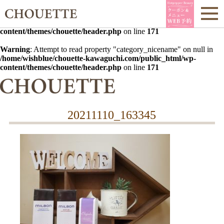
Warning
: Undefined array key 0 in
/home/wishblue/chouette-
kawaguchi.com/public_html/wp-
content/themes/chouette/header.php
on line
171
Warning
: Attempt to read property "category_nicename" on null in
/home/wishblue/chouette-kawaguchi.com/public_html/wp-
content/themes/chouette/header.php
on line
171
20211110_163345