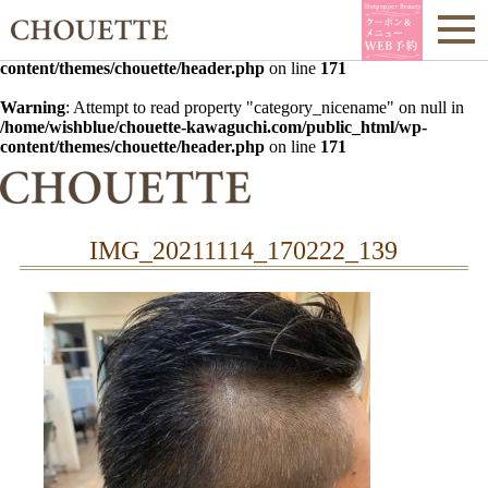
Warning
: Undefined array key 0 in
/home/wishblue/chouette-
kawaguchi.com/public_html/wp-
content/themes/chouette/header.php
on line
171
Warning
: Attempt to read property "category_nicename" on null in
/home/wishblue/chouette-kawaguchi.com/public_html/wp-
content/themes/chouette/header.php
on line
171
IMG_20211114_170222_139