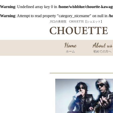
Warning
: Undefined array key 0 in
/home/wishblue/chouette-kawag
Warning
: Attempt to read property "category_nicename" on null in
/h
川口の美容院 CHOUETTE【シュエット】
Home
About us
ホーム
初めての方へ