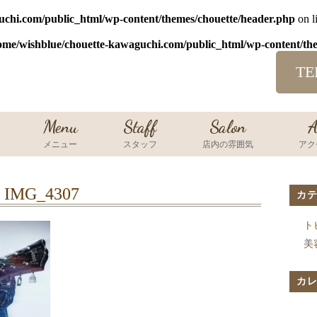
uchi.com/public_html/wp-content/themes/chouette/header.php
on l
ome/wishblue/chouette-kawaguchi.com/public_html/wp-content/th
TE
Menu
Staff
Salon
A
メニュー
スタッフ
店内の雰囲気
アク
IMG_4307
カ
ト
美
カ