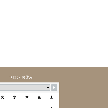
･････サロン お休み
火
水
木
金
土