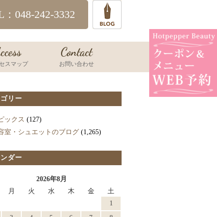
L：048-242-3332
ccess
Contact
セスマップ
お問い合わせ
テゴリー
ピックス
(127)
容室・シュエットのブログ
(1,265)
レンダー
2026年8月
月
火
水
木
金
土
1