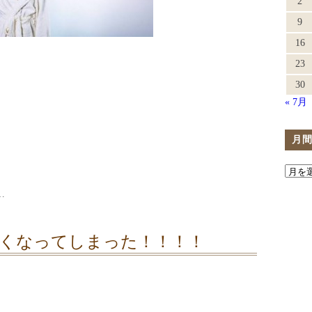
2
9
16
23
30
« 7月
月
…
くなってしまった！！！！