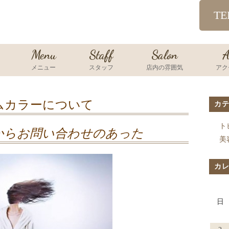
TE
Menu
Staff
Salon
A
メニュー
スタッフ
店内の雰囲気
アク
ムカラーについて
カ
ト
からお問い合わせのあった
美
カ
日