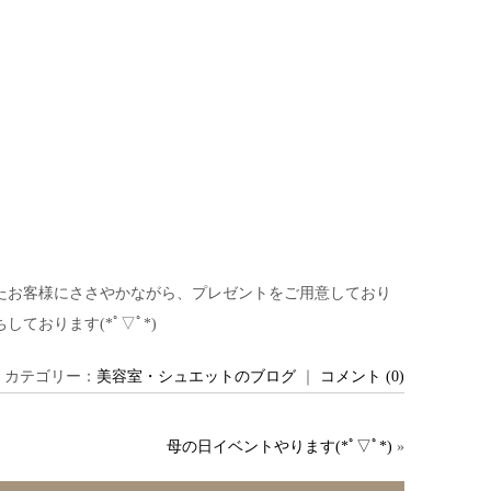
いたお客様にささやかながら、プレゼントをご用意しており
ております(*ﾟ▽ﾟ*)
日 ｜ カテゴリー：
美容室・シュエットのブログ
｜
コメント (0)
母の日イベントやります(*ﾟ▽ﾟ*)
»