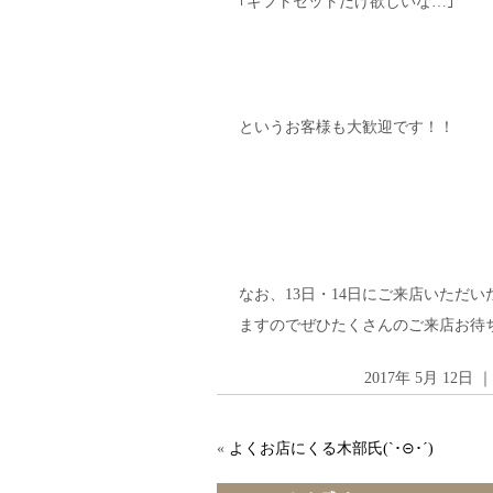
｢ギフトセットだけ欲しいな…｣
というお客様も大歓迎です！！
なお、13日・14日にご来店いただ
ますのでぜひたくさんのご来店お待ちし
2017年 5月 12
«
よくお店にくる木部氏(`･⊝･´)