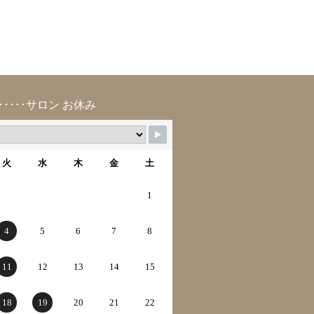
･････サロン お休み
火
水
木
金
土
1
4
5
6
7
8
11
12
13
14
15
18
19
20
21
22