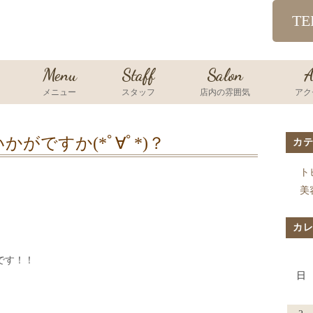
TE
Menu
Staff
Salon
A
メニュー
スタッフ
店内の雰囲気
アク
かがですか(*ﾟ∀ﾟ*)？
カ
ト
美
カ
です！！
日