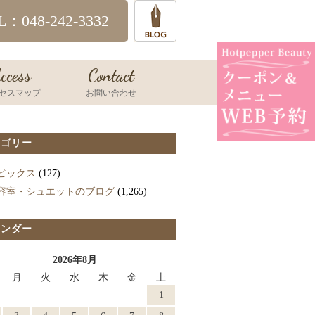
L：048-242-3332
ccess
Contact
セスマップ
お問い合わせ
テゴリー
ピックス
(127)
容室・シュエットのブログ
(1,265)
レンダー
2026年8月
月
火
水
木
金
土
1