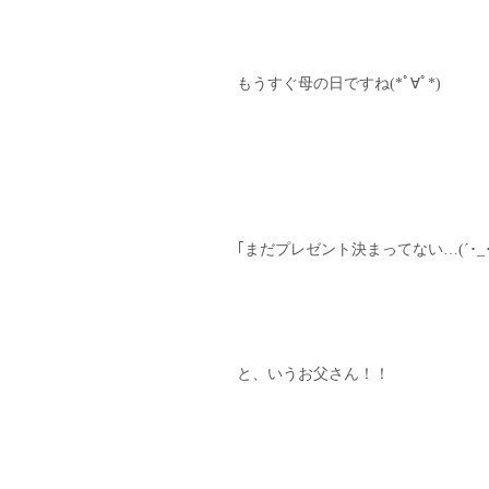
もうすぐ母の日ですね(*ﾟ∀ﾟ*)
｢まだプレゼント決まってない…(´･_･`
と、いうお父さん！！