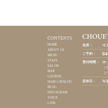
CONTENTS
HOME
住所：
埼玉
ABOUT US
04
ご予約：
MENU
STAFF
受付時間：
10
SALON
（カ
MAP
（パ
COUPON
定休日：
毎
HAIR CATALOG
BLOG
INSTAGRAM
VOICE
LINK