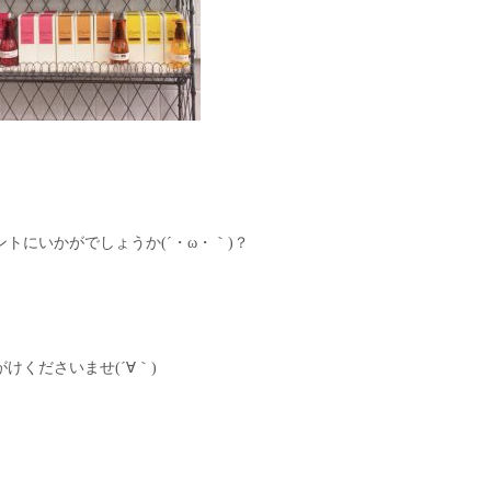
トにいかがでしょうか(´・ω・｀)？
けくださいませ(´∀｀)