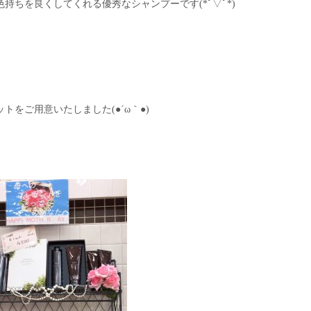
持ちを良くしてくれる優秀なシャンプーです(*ﾟ▽ﾟ*)
トをご用意いたしました(●´ω｀●)